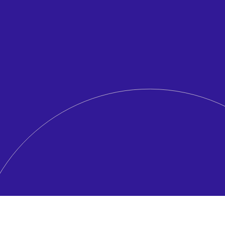
o identifikátor se používá ke sledování aktivity uživatele na různ
 se používá k zajištění, že uživatel dostává pouze obsah ze spr
útokům Cross-Site Request Forgery (CSRF). Útoky CSRF jsou typ ú
ověření, že uživatel je tím, za koho se vydává, a k prevenci útok
 se používá ke sledování aktivity uživatele a zajištění, že nejsou