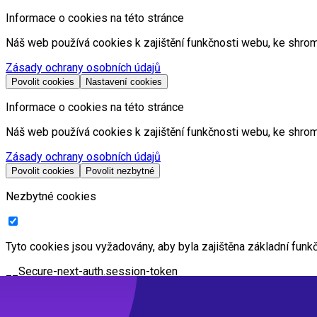
Informace o cookies na této stránce
Náš web používá cookies k zajištění funkčnosti webu, ke shro
Zásady ochrany osobních údajů
Povolit cookies
Nastavení cookies
Informace o cookies na této stránce
Náš web používá cookies k zajištění funkčnosti webu, ke shro
Zásady ochrany osobních údajů
Povolit cookies
Povolit nezbytné
Nezbytné cookies
Tyto cookies jsou vyžadovány, aby byla zajištěna základní fun
__Secure-next-auth.session-token
Je cookie používaná k uložení tokenu relace pro aktuálně přih
přístupu k zabezpečeným prostředkům.