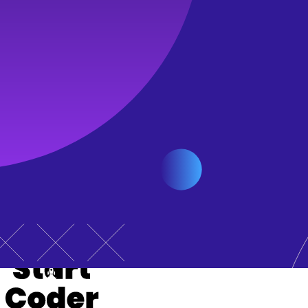
Tato cookie uchovává jedinečný identifikátor pro uživatele. Tent
ph_current_instance
Tato cookie uchovává adresu URL aktuální instance Posthog. To
posthog_csrftoken
Tato cookie uchovává token, který se používá k ochraně proti 
kterou nechtěl provést. Cookie posthog_csrftoken se používá k 
sessionid
Tato cookie uchovává ID relace pro aktuální relaci uživatele. To
Uložit nastavení
Kurzy
Předplatné
Přihlásit
Pro školy
English
Čeština