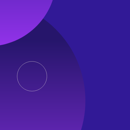
__Host-next-auth.csrf-token
Je cookie používaná k ochraně proti útokům Cross-Site Request
__Secure-next-auth.callback-url
Je cookie používaná k uložení URL odkazu na volání zpět. URL o
Analytické cookies
Analytické cookies nám pomáhají vylepšovat naše webové strá
ph_current_project_token
Tato cookie uchovává token pro aktuální projekt, který uživatel 
oprávnění.
ph_current_project_name
Tato cookie uchovává název aktuálního projektu, který uživatel 
ph_sTMFPsFhdP1Ssg_posthog