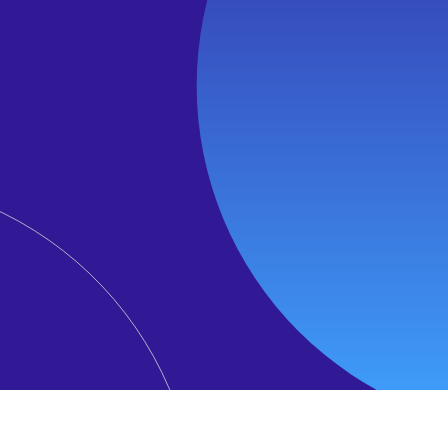
ých stránkách a relacích.
ávné instance.
toku, při kterém útočník podvede uživatele k provedení akce,
ů CSRF.
 neočekávaně odhlášeni.