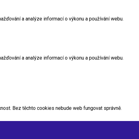
mažďování a analýze informací o výkonu a používání webu.
mažďování a analýze informací o výkonu a používání webu.
kčnost. Bez těchto cookies nebude web fungovat správně.
lášeného uživatele. Tento token je používán k ověření uživatele