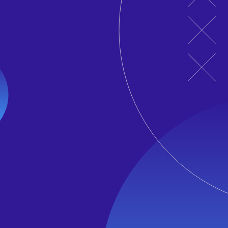
 skutečně od uživatele a ne od útočníka.
 přihlášení.
ní.
, že mají přístup pouze k datům pro projekty, ke kterým mají
ánky.