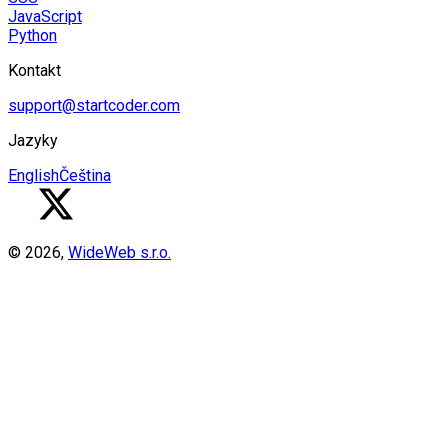
JavaScript
Python
Kontakt
support@startcoder.com
Jazyky
English
Čeština
©
2026
,
WideWeb s.r.o.