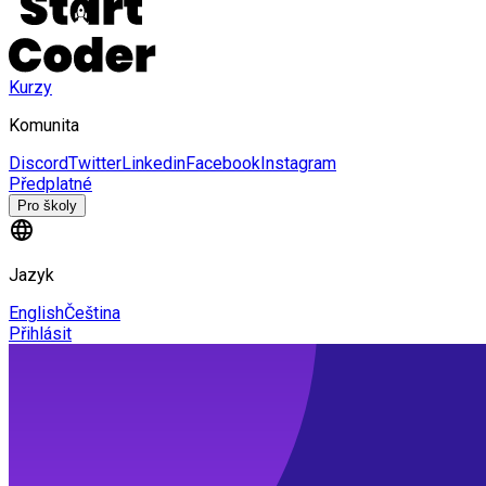
Kurzy
Komunita
Discord
Twitter
Linkedin
Facebook
Instagram
Předplatné
Pro školy
Jazyk
English
Čeština
Přihlásit