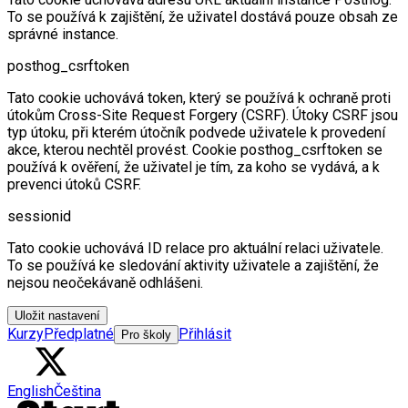
To se používá k zajištění, že uživatel dostává pouze obsah ze
správné instance.
posthog_csrftoken
Tato cookie uchovává token, který se používá k ochraně proti
útokům Cross-Site Request Forgery (CSRF). Útoky CSRF jsou
typ útoku, při kterém útočník podvede uživatele k provedení
akce, kterou nechtěl provést. Cookie posthog_csrftoken se
používá k ověření, že uživatel je tím, za koho se vydává, a k
prevenci útoků CSRF.
sessionid
Tato cookie uchovává ID relace pro aktuální relaci uživatele.
To se používá ke sledování aktivity uživatele a zajištění, že
nejsou neočekávaně odhlášeni.
Uložit nastavení
Kurzy
Předplatné
Přihlásit
Pro školy
English
Čeština